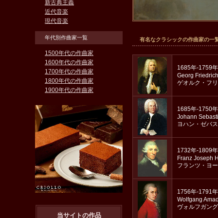
新古典主義
近代音楽
現代音楽
年代別作曲家一覧
有名なクラシックの作曲家の一
1500年代の作曲家
1600年代の作曲家
1685年-1759年
1700年代の作曲家
Georg Friedric
1800年代の作曲家
ゲオルク・フリ
1900年代の作曲家
1685年-1750年
Johann Sebast
ヨハン・ゼバス
1732年-1809年
Franz Joseph 
フランツ・ヨー
1756年-1791年
Wolfgang Amad
ヴォルフガング
当サイトの作品