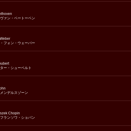
ethoven
ヴァン・ベートーベン
 Weber
・フォン・ウェーバー
hubert
ター・シューベルト
sohn
メンデルスゾーン
iszek Chopin
フランソワ・ショパン