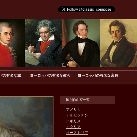
パの有名な城
ヨーロッパの有名な教会
ヨーロッパの有名な宮殿
国別作曲家一覧
アメリカ
アルゼンチン
イギリス
イタリア
オーストリア