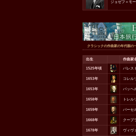
ジョゼフ＝モー
クラシックの作曲家の年代順の
出生
作曲家
1525年頃
パレス
1653年
コレル
1653年
パッヘ
1658年
トレル
1659年
パーセ
1668年
クープ
1678年
ヴィヴ