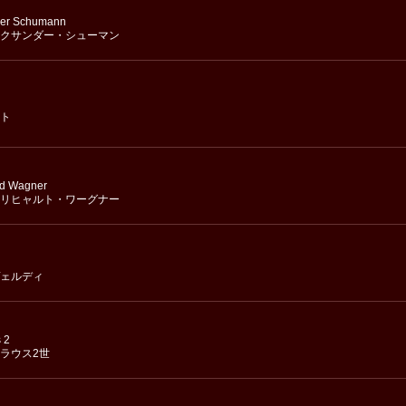
der Schumann
クサンダー・シューマン
ト
rd Wagner
リヒャルト・ワーグナー
ェルディ
 2
ラウス2世