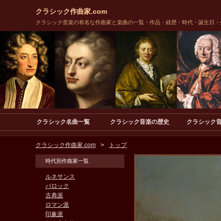
クラシック作曲家.com
クラシック音楽の有名な作曲家と楽曲の一覧・作品・経歴・時代・誕生日・
クラシック名曲一覧
クラシック音楽の歴史
クラシック
クラシック作曲家.com
トップ
時代別作曲家一覧
ルネサンス
バロック
古典派
ロマン派
印象派