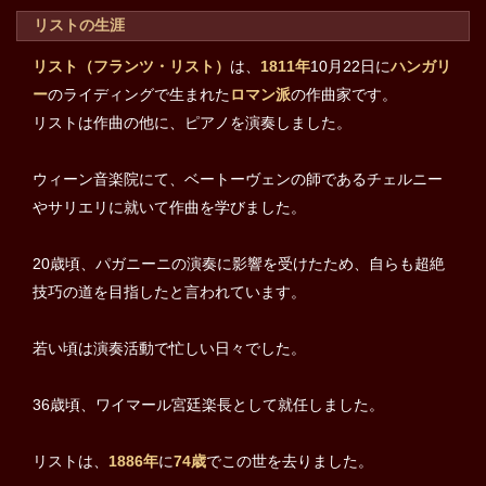
リストの生涯
リスト（フランツ・リスト）
は、
1811年
10月22日に
ハンガリ
ー
のライディングで生まれた
ロマン派
の作曲家です。
リストは作曲の他に、ピアノを演奏しました。
ウィーン音楽院にて、ベートーヴェンの師であるチェルニー
やサリエリに就いて作曲を学びました。
20歳頃、パガニーニの演奏に影響を受けたため、自らも超絶
技巧の道を目指したと言われています。
若い頃は演奏活動で忙しい日々でした。
36歳頃、ワイマール宮廷楽長として就任しました。
リストは、
1886年
に
74歳
でこの世を去りました。