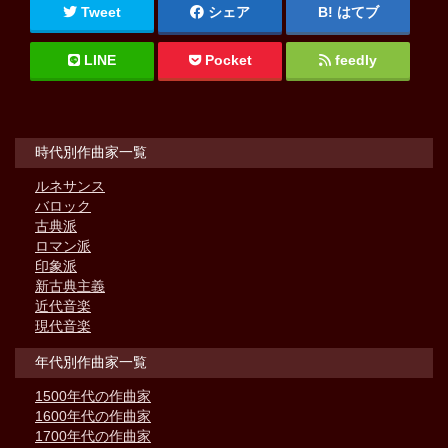
Tweet
シェア
はてブ
LINE
Pocket
feedly
時代別作曲家一覧
ルネサンス
バロック
古典派
ロマン派
印象派
新古典主義
近代音楽
現代音楽
年代別作曲家一覧
1500年代の作曲家
1600年代の作曲家
1700年代の作曲家