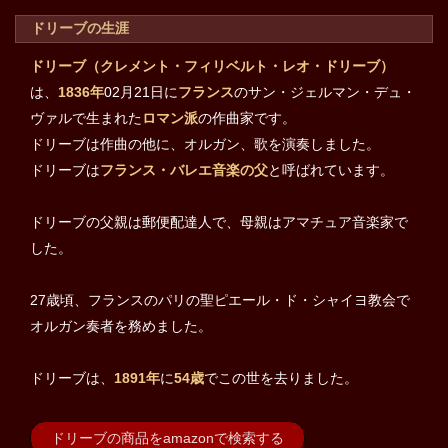
ドリーブの生涯
ドリーブ（クレメント・フィリベルト・レオ・ドリーブ）
は、
1836年
02月21日に
フランス
のサン・ジェルマン・デュ・
ヴァルで生まれた
ロマン派
の作曲家です。
ドリーブは作曲の他に、オルガン、歌を演奏しました。
ドリーブは
フランス・バレエ音楽の父
と呼ばれています。
ドリーブの父親は郵便配達人で、母親はアマチュア音楽家で
した。
27歳頃、フランスのパリの聖ピエール・ド・シャイヨ教会で
オルガン奏者を務めました。
ドリーブは、
1891年
に
54歳
でこの世を去りました。
ドリーブの商品をamazonで検索する