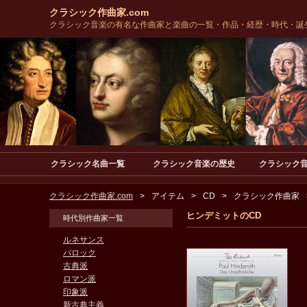
クラシック作曲家.com
クラシック音楽の有名な作曲家と楽曲の一覧・作品・経歴・時代・誕
クラシック名曲一覧
クラシック音楽の歴史
クラシック
クラシック作曲家.com
アイテム
CD
クラシック作曲家
ヒンデミットのCD
時代別作曲家一覧
ルネサンス
バロック
古典派
ロマン派
印象派
新古典主義