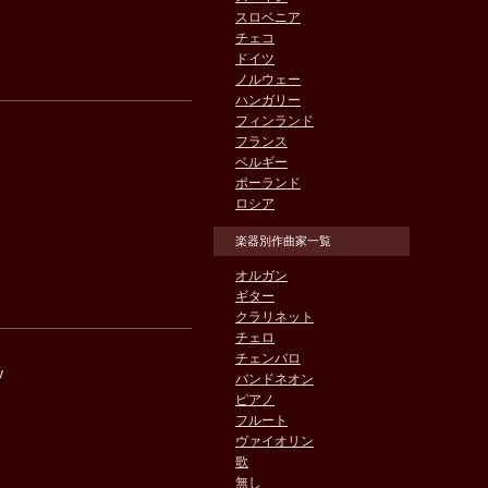
スロベニア
チェコ
ドイツ
ノルウェー
ハンガリー
フィンランド
フランス
ベルギー
ポーランド
ロシア
楽器別作曲家一覧
オルガン
ギター
クラリネット
チェロ
チェンバロ
y
バンドネオン
ピアノ
フルート
ヴァイオリン
歌
無し