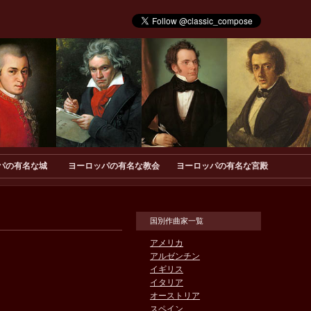
パの有名な城
ヨーロッパの有名な教会
ヨーロッパの有名な宮殿
国別作曲家一覧
アメリカ
アルゼンチン
イギリス
イタリア
オーストリア
スペイン