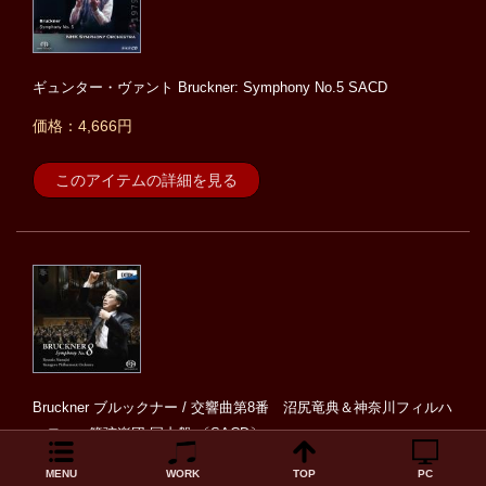
ギュンター・ヴァント Bruckner: Symphony No.5 SACD
価格：4,666円
このアイテムの詳細を見る
Bruckner ブルックナー / 交響曲第8番 沼尻竜典＆神奈川フィルハ
ーモニー管弦楽団 国内盤 〔SACD〕
価格：3,850円
MENU
WORK
TOP
PC