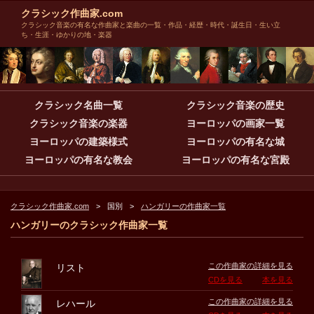
クラシック作曲家.com
クラシック音楽の有名な作曲家と楽曲の一覧・作品・経歴・時代・誕生日・生い立
ち・生涯・ゆかりの地・楽器
クラシック名曲一覧
クラシック音楽の歴史
クラシック音楽の楽器
ヨーロッパの画家一覧
ヨーロッパの建築様式
ヨーロッパの有名な城
ヨーロッパの有名な教会
ヨーロッパの有名な宮殿
クラシック作曲家.com
国別
ハンガリーの作曲家一覧
ハンガリーのクラシック作曲家一覧
この作曲家の詳細を見る
リスト
CDを見る
本を見る
この作曲家の詳細を見る
レハール