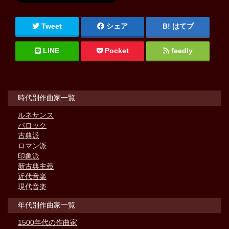
Tweet
シェア
はてブ
LINE
Pocket
feedly
時代別作曲家一覧
ルネサンス
バロック
古典派
ロマン派
印象派
新古典主義
近代音楽
現代音楽
年代別作曲家一覧
1500年代の作曲家