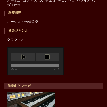
オーボエ
コントラバス
チェロ
チェンバロ
ヴァイオリン
ヴィオラ
演奏形態
オーケストラ/管弦楽
音楽ジャンル
クラシック
00:00
02:55
前奏曲とフーガ