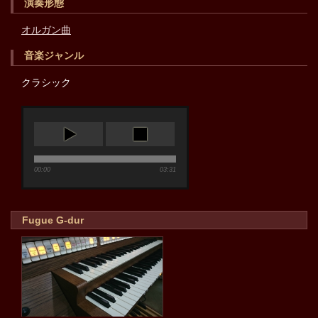
演奏形態
オルガン曲
音楽ジャンル
クラシック
00:00
03:31
Fugue G-dur