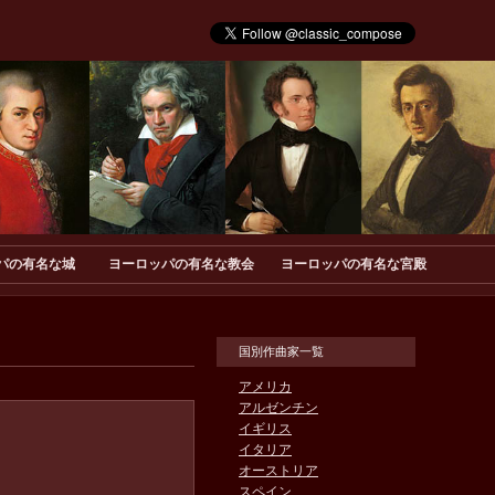
パの有名な城
ヨーロッパの有名な教会
ヨーロッパの有名な宮殿
国別作曲家一覧
アメリカ
アルゼンチン
イギリス
イタリア
オーストリア
スペイン