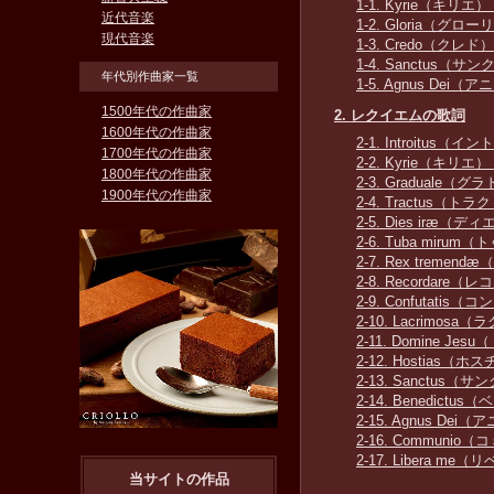
1-1. Kyrie（キリ
近代音楽
1-2. Gloria（グ
現代音楽
1-3. Credo（クレ
1-4. Sanctus
年代別作曲家一覧
1-5. Agnus De
1500年代の作曲家
2. レクイエムの歌詞
1600年代の作曲家
2-1. Introitu
1700年代の作曲家
2-2. Kyrie（キリ
1800年代の作曲家
2-3. Gradual
1900年代の作曲家
2-4. Tractus（
2-5. Dies iræ
2-6. Tuba mi
2-7. Rex tre
2-8. Recorda
2-9. Confuta
2-10. Lacrimo
2-11. Domine
2-12. Hostia
2-13. Sanctu
2-14. Benedi
2-15. Agnus D
2-16. Commun
2-17. Libera
当サイトの作品