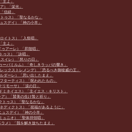
エ）「主よ」
ローリア）「栄光」
ド）「信経」
（サンクトゥス）「聖なるかな」
i（アニュスデイ）「神の小羊」
s（イントロイトス）「入祭唱」
エ）「主よ」
e（グラドゥアーレ）「昇階唱」
トラクトゥス）「詠唱」
（ディエスイレ）「怒りの日」
rum（トゥーバミルム）「奇しきラッパの響き」
mendæ（レックストレメンデ）「恐るべき御稜威の王」
re（レコルダーレ）「思い出したまえ」
tis（コンフターティス）「呪われたもの」
sa（ラクリモーサ）「涙の日」
 Jesu（ドミネイエス）「主イエス・キリスト」
s（ホスチア）「賛美の生け贄と祈り」
s（サンクトゥス）「聖なるかな」
ctus（ベネディクトス）「祝福があるように」
ei（アニュスデイ）「神の小羊」
io（コミュニオ）「聖体拝領唱」
 me（リベラメ）「我を解き放ちたまえ」