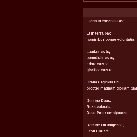
Gloria in excelsis Deo.
Et in terra pax
hominibus bonae voluntatis.
Laudamus te,
benedicimus te,
adoramus te,
glorificamus te.
Gratias agimus tibi
propter magnam gloriam tua
Domine Deus,
Rex coelestis,
Deus Pater omnipotens.
Domine Fili unigenite,
Jesu Christe.