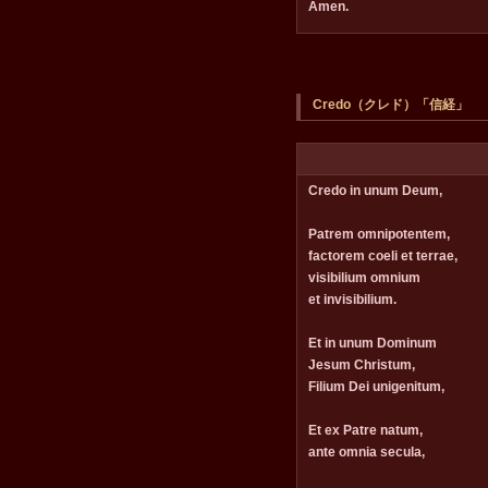
Amen.
Credo（クレド）「信経」
Credo in unum Deum,
Patrem omnipotentem,
factorem coeli et terrae,
visibilium omnium
et invisibilium.
Et in unum Dominum
Jesum Christum,
Filium Dei unigenitum,
Et ex Patre natum,
ante omnia secula,