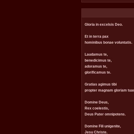
Gloria in excelsis Deo.
Et in terra pax
hominibus bonae voluntatis.
Laudamus te,
benedicimus te,
adoramus te,
glorificamus te.
Gratias agimus tibi
propter magnam gloriam tua
Domine Deus,
Rex coelestis,
Deus Pater omnipotens.
Domine Fili unigenite,
Jesu Christe.