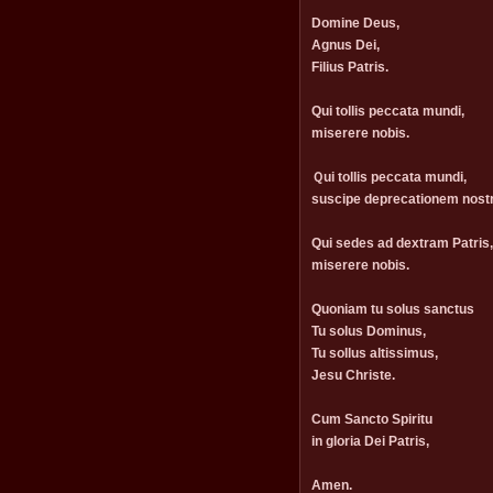
Domine Deus,
Agnus Dei,
Filius Patris.
Qui tollis peccata mundi,
miserere nobis.
Ｑui tollis peccata mundi,
suscipe deprecationem nost
Qui sedes ad dextram Patris,
miserere nobis.
Quoniam tu solus sanctus
Tu solus Dominus,
Tu sollus altissimus,
Jesu Christe.
Cum Sancto Spiritu
in gloria Dei Patris,
Amen.