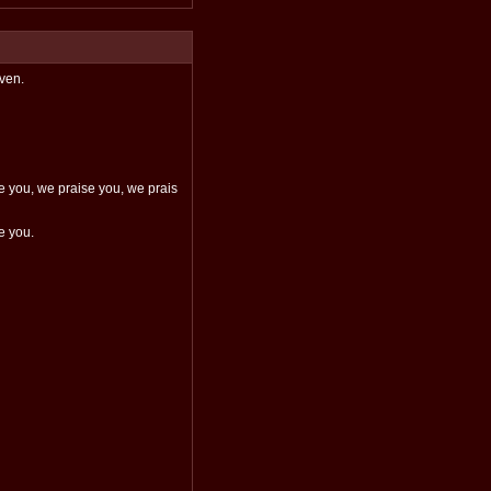
aven.
e you, we praise you, we prais
e you.