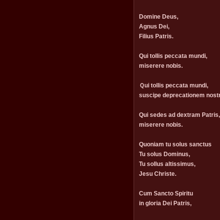
Domine Deus,
Agnus Dei,
Filius Patris.
Qui tollis peccata mundi,
miserere nobis.
Ｑui tollis peccata mundi,
suscipe deprecationem nost
Qui sedes ad dextram Patris,
miserere nobis.
Quoniam tu solus sanctus
Tu solus Dominus,
Tu sollus altissimus,
Jesu Christe.
Cum Sancto Spiritu
in gloria Dei Patris,