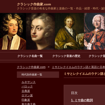
クラシック作曲家.com
クラシック音楽の有名な作曲家と楽曲の一覧・作品・経歴・時代・誕
クラシック名曲一覧
クラシック音楽の歴史
クラシック
クラシック作曲家.com
ミサとレクイエムのラテン語と英語と日
ミサとレクイエムのラテン語
時代別作曲家一覧
ルネサンス
バロック
古典派
目次
ロマン派
印象派
1. ミサ曲の歌詞
新古典主義