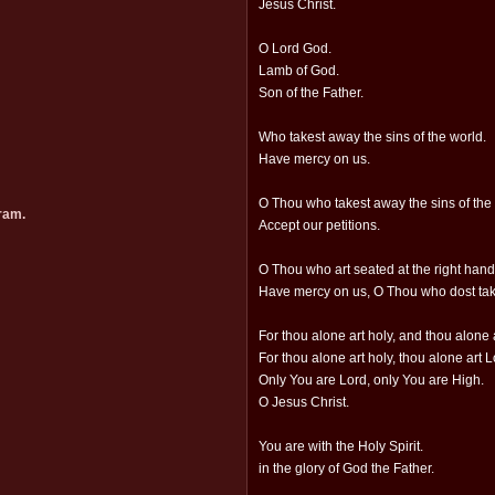
Jesus Christ.
O Lord God.
Lamb of God.
Son of the Father.
Who takest away the sins of the world.
Have mercy on us.
O Thou who takest away the sins of the
ram.
Accept our petitions.
O Thou who art seated at the right hand
Have mercy on us, O Thou who dost take
For thou alone art holy, and thou alone 
For thou alone art holy, thou alone art L
Only You are Lord, only You are High.
O Jesus Christ.
You are with the Holy Spirit.
in the glory of God the Father.