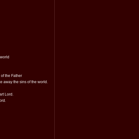
 world
 of the Father
 away the sins of the world.
art Lord.
ord.