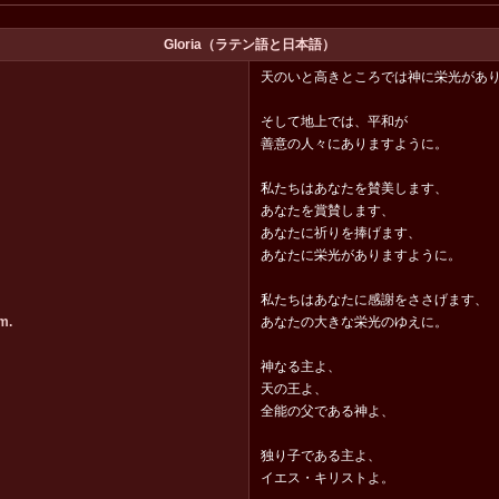
Gloria（ラテン語と日本語）
天のいと高きところでは神に栄光があ
そして地上では、平和が
善意の人々にありますように。
私たちはあなたを賛美します、
あなたを賞賛します、
あなたに祈りを捧げます、
あなたに栄光がありますように。
私たちはあなたに感謝をささげます、
m.
あなたの大きな栄光のゆえに。
神なる主よ、
天の王よ、
全能の父である神よ、
独り子である主よ、
イエス・キリストよ。