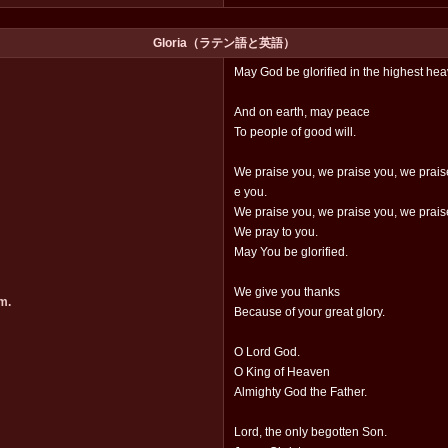
Gloria（ラテン語と英語）
May God be glorified in the highest he
And on earth, may peace
To people of good will.
We praise you, we praise you, we prais
e you.
We praise you, we praise you, we prais
We pray to you.
May You be glorified.
We give you thanks
m.
Because of your great glory.
O Lord God.
O King of Heaven
Almighty God the Father.
Lord, the only begotten Son.