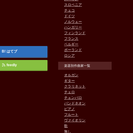
スロベニア
チェコ
ドイツ
ノルウェー
ハンガリー
フィンランド
フランス
ベルギー
ポーランド
はてブ
ロシア
feedly
楽器別作曲家一覧
オルガン
ギター
クラリネット
チェロ
チェンバロ
バンドネオン
ピアノ
フルート
ヴァイオリン
歌
無し