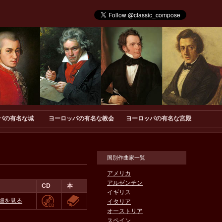
パの有名な城
ヨーロッパの有名な教会
ヨーロッパの有名な宮殿
国別作曲家一覧
アメリカ
アルゼンチン
CD
本
イギリス
細を見る
イタリア
オーストリア
スペイン