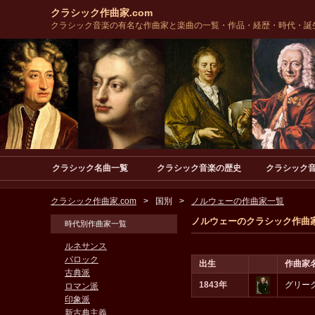
クラシック作曲家.com
クラシック音楽の有名な作曲家と楽曲の一覧・作品・経歴・時代・誕
クラシック名曲一覧
クラシック音楽の歴史
クラシック
クラシック作曲家.com
国別
ノルウェーの作曲家一覧
ノルウェーのクラシック作曲
時代別作曲家一覧
ルネサンス
バロック
出生
作曲家
古典派
1843年
グリー
ロマン派
印象派
新古典主義