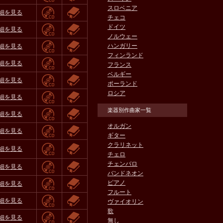
スロベニア
細を見る
チェコ
ドイツ
細を見る
ノルウェー
ハンガリー
細を見る
フィンランド
細を見る
フランス
ベルギー
細を見る
ポーランド
ロシア
細を見る
楽器別作曲家一覧
細を見る
オルガン
細を見る
ギター
クラリネット
細を見る
チェロ
チェンバロ
細を見る
バンドネオン
ピアノ
細を見る
フルート
細を見る
ヴァイオリン
歌
細を見る
無し