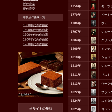
近代音楽
1756年
モーツ
現代音楽
1770年
ベート
年代別作曲家一覧
1786年
ウェー
1500年代の作曲家
1600年代の作曲家
1797年
シュー
1700年代の作曲家
1800年代の作曲家
1804年
グリン
1900年代の作曲家
1809年
メンデ
1810年
ショパ
1810年
シュー
1811年
リスト
1813年
ワーグ
1822年
フラン
1824年
スメタ
当サイトの作品
1825年
ヨハン