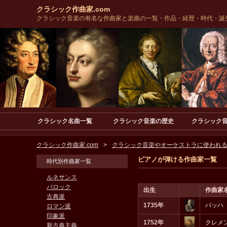
クラシック作曲家.com
クラシック音楽の有名な作曲家と楽曲の一覧・作品・経歴・時代・誕
クラシック名曲一覧
クラシック音楽の歴史
クラシック
クラシック作曲家.com
クラシック音楽やオーケストラに使われ
ピアノが弾ける作曲家一覧
時代別作曲家一覧
ルネサンス
バロック
出生
作曲家
古典派
1735年
バッハ
ロマン派
印象派
1752年
クレメ
新古典主義