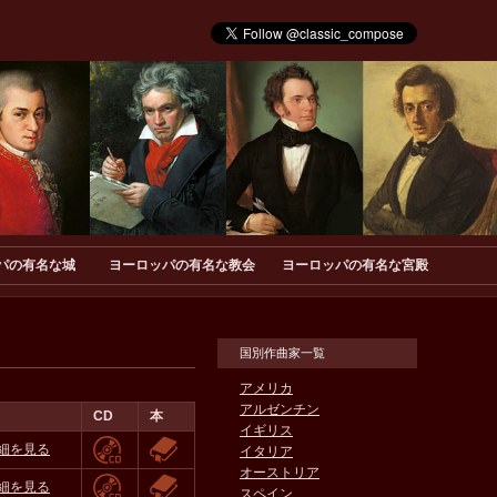
パの有名な城
ヨーロッパの有名な教会
ヨーロッパの有名な宮殿
国別作曲家一覧
アメリカ
アルゼンチン
CD
本
イギリス
細を見る
イタリア
オーストリア
細を見る
スペイン