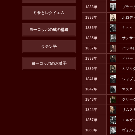
1833年
ブラー
ミサとレクイエム
1833年
ボロデ
1835年
キュイ
ヨーロッパの城の構造
1835年
サンサ
ラテン語
1837年
バラキ
1838年
ビゼー
ヨーロッパのお菓子
1839年
ムソル
1841年
シャブ
1842年
マスネ
1843年
グリー
1844年
リムス
1857年
エルガ
1860年
ヴォル