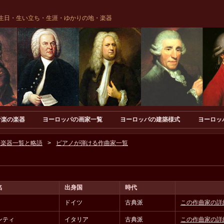
生日・生い立ち・生涯・ゆかりの地・楽器
音楽の楽器
ヨーロッパの画家一覧
ヨーロッパの建築様式
ヨーロッ
る楽器一覧と略語
ピアノが弾ける作曲家一覧
名
出身国
時代
ドイツ
古典派
この作曲家の詳
ンティ
イタリア
古典派
この作曲家の詳