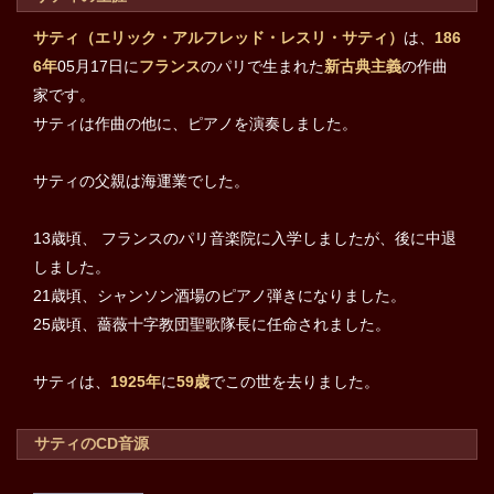
サティ（エリック・アルフレッド・レスリ・サティ）
は、
186
6年
05月17日に
フランス
のパリで生まれた
新古典主義
の作曲
家です。
サティは作曲の他に、ピアノを演奏しました。
サティの父親は海運業でした。
13歳頃、 フランスのパリ音楽院に入学しましたが、後に中退
しました。
21歳頃、シャンソン酒場のピアノ弾きになりました。
25歳頃、薔薇十字教団聖歌隊長に任命されました。
サティは、
1925年
に
59歳
でこの世を去りました。
サティのCD音源