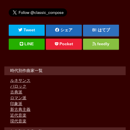
Tweet
シェア
はてブ
LINE
Pocket
feedly
時代別作曲家一覧
ルネサンス
バロック
古典派
ロマン派
印象派
新古典主義
近代音楽
現代音楽