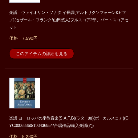
楽譜 ヴァイオリン・ソナタ イ長調[アルトサクソフォーン&ピア
ノ](セザール・フランク/山田悠人)フルスコア2部、パートスコアセ
ット
価格：7,590円
このアイテムの詳細を見る
楽譜 ヨーロッパの宗教音楽(S,A,T,B)(ラター編)(ボーカルスコア)(G
YC00068860/193436954/合唱作品/輸入楽譜(Y))
価格：5,280円