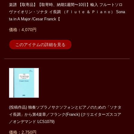
楽譜 【取寄品】【取寄時、納期1週間〜10日】輸入 フルートソロ
ヴァイオリン・ソナタ イ長調 （Ｆｌｕｔｅ ＆ Ｐｉａｎｏ） Sona
ta in A Major /Cesar Franck【
価格：4,070円
このアイテムの詳細を見る
(投稿作品) 独奏ソプラノサクソフォンとピアノのための「ソナタ
イ長調」から第4楽章／フランク(Franck) (クリエイターズスコア
／オンデマンド LCS1079)
価格：2,750円