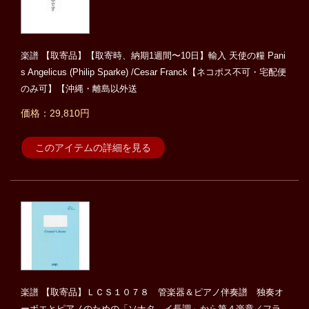
楽譜 【取寄品】【取寄時、納期1週間〜10日】輸入 天使の糧 Pani
s Angelicus (Philip Sparke) /Cesar Franck【ネコポス不可・宅配便
のみ可】【沖縄・離島以外送
価格：29,810円
このアイテムの詳細を見る
楽譜 【取寄品】ＬＣＳ１０７８ 管楽器＆ピアノ伴奏譜 独奏オ
ーボエとピアノのための「ソナタ イ長調」から第４楽章／フラ