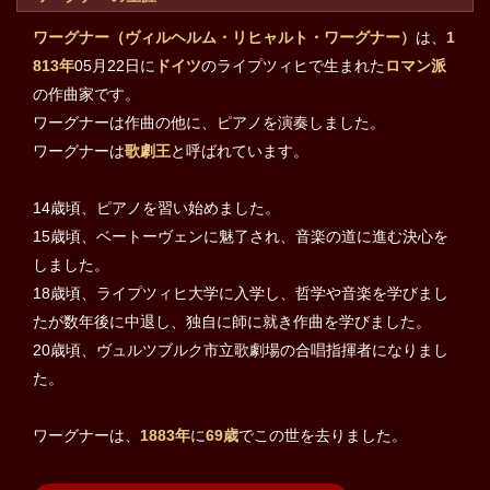
ワーグナー（ヴィルヘルム・リヒャルト・ワーグナー）
は、
1
813年
05月22日に
ドイツ
のライプツィヒで生まれた
ロマン派
の作曲家です。
ワーグナーは作曲の他に、ピアノを演奏しました。
ワーグナーは
歌劇王
と呼ばれています。
14歳頃、ピアノを習い始めました。
15歳頃、ベートーヴェンに魅了され、音楽の道に進む決心を
しました。
18歳頃、ライプツィヒ大学に入学し、哲学や音楽を学びまし
たが数年後に中退し、独自に師に就き作曲を学びました。
20歳頃、ヴュルツブルク市立歌劇場の合唱指揮者になりまし
た。
ワーグナーは、
1883年
に
69歳
でこの世を去りました。