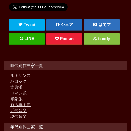
Tweet
シェア
はてブ
LINE
Pocket
feedly
時代別作曲家一覧
ルネサンス
バロック
古典派
ロマン派
印象派
新古典主義
近代音楽
現代音楽
年代別作曲家一覧