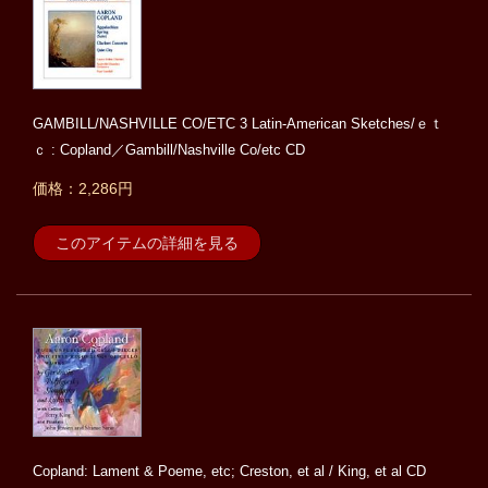
GAMBILL/NASHVILLE CO/ETC 3 Latin-American Sketches/ｅｔ
ｃ : Copland／Gambill/Nashville Co/etc CD
価格：2,286円
このアイテムの詳細を見る
Copland: Lament & Poeme, etc; Creston, et al / King, et al CD