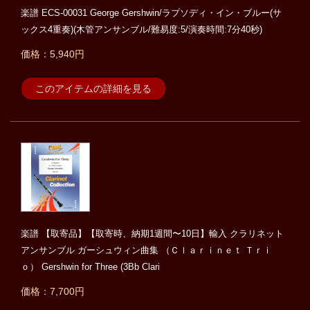
楽譜 ECS-00031 George Gershwin/ラプソディ・イン・ブルー(サ
ックス4重奏)(木管アンサンブル/難易度:5/演奏時間:7分40秒)
価格：5,940円
このアイテムの詳細を見る
楽譜 【取寄品】【取寄時、納期1週間〜10日】輸入 クラリネット
アンサンブル ガーシュウィン曲集 （Ｃｌａｒｉｎｅｔ Ｔｒｉ
ｏ） Gershwin for Three (3Bb Clari
価格：7,700円