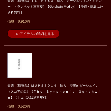
楽譜 【取寄品】ＩＥＴＰ７８３ 輸入 ガーシュウィン・メドレ
ー（トランペット三重奏）【Gershwin Medley】【沖縄・離島以外
送料無料】
価格：8,910円
このアイテムの詳細を見る
楽譜 【取寄品】ＭＵＰＳ３０１４ 輸入 交響的ガーシュイン
（スコアのみ）【Ｔｈｅ Ｓｙｍｐｈｏｎｉｃ Ｇｅｒｓｈｗｉ
ｎ】【ネコポスは送料無料】
価格：3,520円