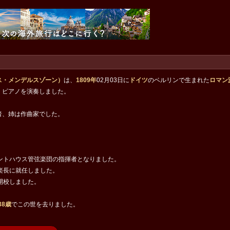
ス・メンデルスゾーン）
は、
1809年
02月03日に
ドイツ
のベルリンで生まれた
ロマン
、ピアノを演奏しました。
者、姉は作曲家でした。
ントハウス管弦楽団の指揮者となりました。
楽長に就任しました。
開校しました。
38歳
でこの世を去りました。