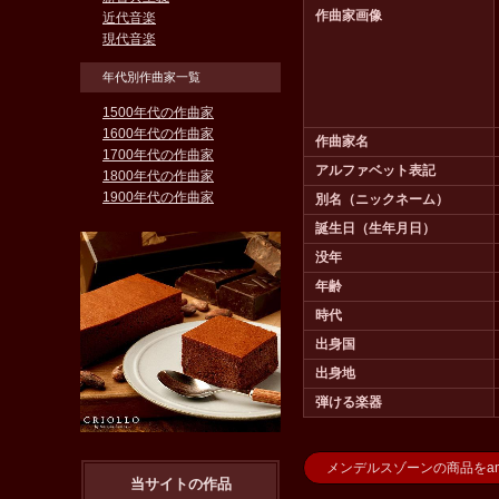
作曲家画像
近代音楽
現代音楽
年代別作曲家一覧
1500年代の作曲家
1600年代の作曲家
作曲家名
1700年代の作曲家
アルファベット表記
1800年代の作曲家
1900年代の作曲家
別名（ニックネーム）
誕生日（生年月日）
没年
年齢
時代
出身国
出身地
弾ける楽器
メンデルスゾーンの商品をam
当サイトの作品