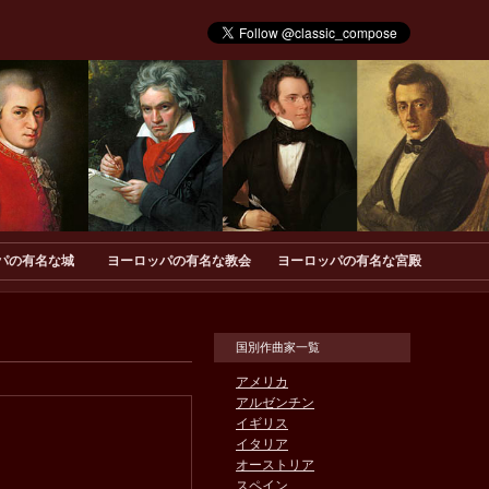
パの有名な城
ヨーロッパの有名な教会
ヨーロッパの有名な宮殿
国別作曲家一覧
アメリカ
アルゼンチン
イギリス
イタリア
オーストリア
スペイン