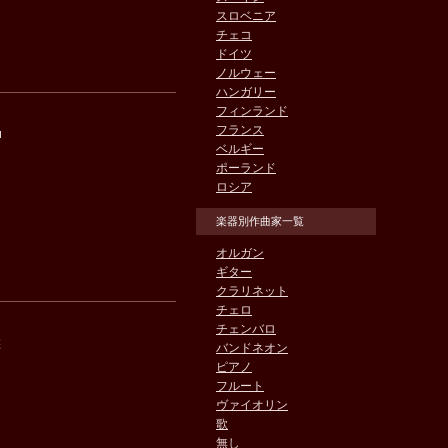
スロベニア
チェコ
ドイツ
ノルウェー
ハンガリー
フィンランド
フランス
u
ベルギー
ポーランド
ロシア
楽器別作曲家一覧
オルガン
ギター
クラリネット
チェロ
チェンバロ
盤
バンドネオン
ピアノ
フルート
ヴァイオリン
歌
無し