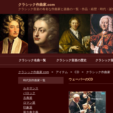
クラシック作曲家.com
クラシック音楽の有名な作曲家と楽曲の一覧・作品・経歴・時代・誕
クラシック名曲一覧
クラシック音楽の歴史
クラシック
クラシック作曲家.com
アイテム
CD
クラシック作曲家
ウェーバーのCD
時代別作曲家一覧
ルネサンス
バロック
古典派
ロマン派
印象派
新古典主義