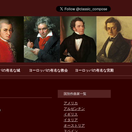
パの有名な城
ヨーロッパの有名な教会
ヨーロッパの有名な宮殿
国別作曲家一覧
アメリカ
アルゼンチン
h
イギリス
イタリア
オーストリア
スペイン