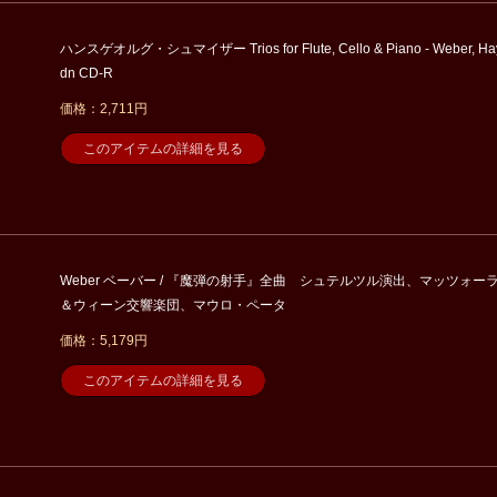
ハンスゲオルグ・シュマイザー Trios for Flute, Cello & Piano - Weber, Ha
dn CD-R
価格：2,711円
このアイテムの詳細を見る
Weber ベーバー / 『魔弾の射手』全曲 シュテルツル演出、マッツォー
＆ウィーン交響楽団、マウロ・ペータ
価格：5,179円
このアイテムの詳細を見る