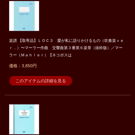
楽譜 【取寄品】ＬＯＣ３ 愛が私に語りかけるもの（吹奏楽ｖｅ
ｒ．）〜マーラー作曲 交響曲第３番第６楽章（抜粋版）／マー
ラー（Ｍａｈｌｅｒ）【ネコポスは
価格：3,850円
このアイテムの詳細を見る