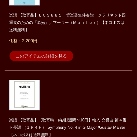
楽譜 【取寄品】ＬＣＳ８８１ 管楽器無伴奏譜 クラリネット四
重奏のための「原光」／マーラー（Ｍａｈｌｅｒ）【ネコポスは
送料無料】
価格：2,200円
このアイテムの詳細を見る
楽譜 【取寄品】【取寄時、納期1週間〜10日】輸入 交響曲 第４番
ト長調 （１Ｐ４Ｈ） Symphony No. 4 in G Major /Gustav Mahler
【ネコポスは送料無料】