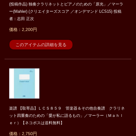
(投稿作品) 独奏クラリネットとピアノのための「原光」／マーラ
ー(Mahler) (クリエイターズスコア ／オンデマンド LCS15) 投稿
者：志田 正次
価格：2,200円
このアイテムの詳細を見る
楽譜 【取寄品】ＬＣＳ８５９ 管楽器＆その他合奏譜 クラリネ
ット四重奏のための「愛が私に語るもの」／マーラー（Ｍａｈｌ
ｅｒ）【ネコポスは送料無料】
価格：2,750円