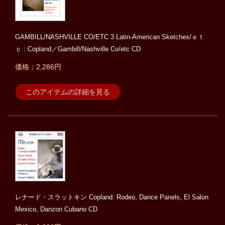
GAMBILL/NASHVILLE CO/ETC 3 Latin-American Sketches/ｅｔ
ｃ : Copland／Gambill/Nashville Co/etc CD
価格：2,286円
このアイテムの詳細を見る
レナード・スラットキン Copland: Rodeo, Dance Panels, El Salon
Mexico, Danzon Cubano CD