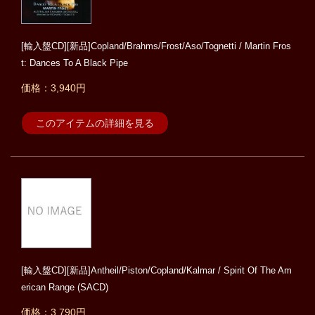
[輸入盤CD][新品]Copland/Brahms/Frost/Aso/Tognetti / Martin Fros
t: Dances To A Black Pipe
価格：3,940円
このアイテムの詳細を見る
[輸入盤CD][新品]Antheil/Piston/Copland/Kalmar / Spirit Of The Am
erican Range (SACD)
価格：3,790円