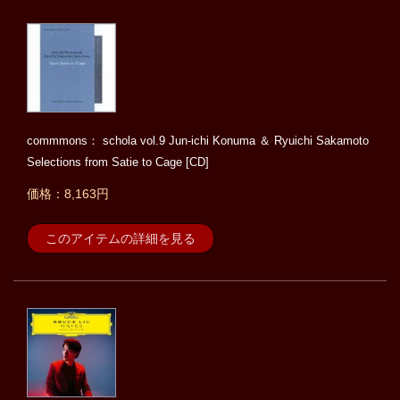
commmons： schola vol.9 Jun-ichi Konuma ＆ Ryuichi Sakamoto
Selections from Satie to Cage [CD]
価格：8,163円
このアイテムの詳細を見る