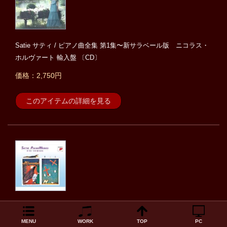
Satie サティ / ピアノ曲全集 第1集〜新サラベール版 ニコラス・
ホルヴァート 輸入盤 〔CD〕
価格：2,750円
このアイテムの詳細を見る
Satie サティ / 『サティ・ファンタジー』全集 島田璃里（3CD）
〔BLU-SPEC CD 2〕
MENU
WORK
TOP
PC