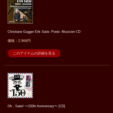
Christiane Gugger Erik Satie: Poete -Musicien CD
価格：2,966円
このアイテムの詳細を見る
Oh，Satie! 〜150th Anniversary〜 [CD]