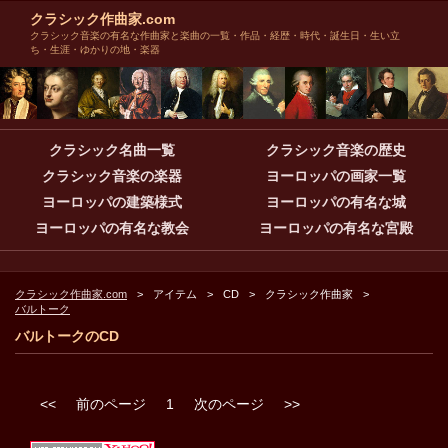
クラシック作曲家.com
クラシック音楽の有名な作曲家と楽曲の一覧・作品・経歴・時代・誕生日・生い立
ち・生涯・ゆかりの地・楽器
クラシック名曲一覧
クラシック音楽の歴史
クラシック音楽の楽器
ヨーロッパの画家一覧
ヨーロッパの建築様式
ヨーロッパの有名な城
ヨーロッパの有名な教会
ヨーロッパの有名な宮殿
クラシック作曲家.com
アイテム
CD
クラシック作曲家
バルトーク
バルトークのCD
<<
前のページ
1
次のページ
>>