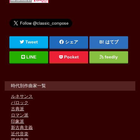
Tweet
シェア
はてブ
LINE
Pocket
feedly
時代別作曲家一覧
ルネサンス
バロック
古典派
ロマン派
印象派
新古典主義
近代音楽