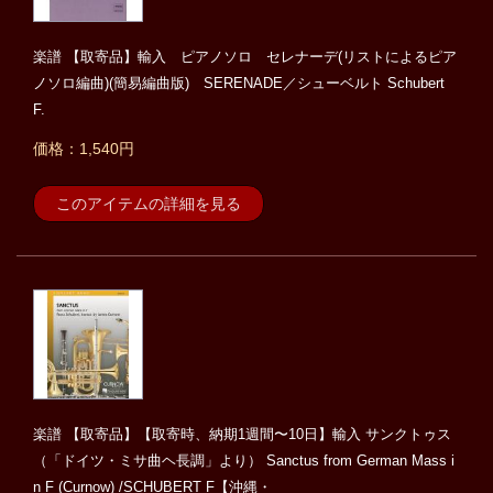
楽譜 【取寄品】輸入 ピアノソロ セレナーデ(リストによるピア
ノソロ編曲)(簡易編曲版) SERENADE／シューベルト Schubert
F.
価格：1,540円
このアイテムの詳細を見る
楽譜 【取寄品】【取寄時、納期1週間〜10日】輸入 サンクトゥス
（「ドイツ・ミサ曲ヘ長調」より） Sanctus from German Mass i
n F (Curnow) /SCHUBERT F【沖縄・