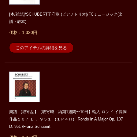
[本/雑誌]/SCHUBERT子守歌 (ピアノトリオ)/FCミュージック(楽
譜・教本)
価格：1,320円
このアイテムの詳細を見る
楽譜 【取寄品】【取寄時、納期1週間〜10日】輸入 ロンド イ長調
作品１０７ Ｄ． ９５１ （１Ｐ４Ｈ） Rondo in A Major Op. 107
D. 951 /Franz Schubert