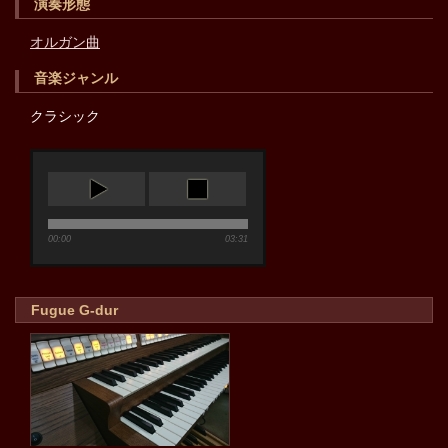
演奏形態
オルガン曲
音楽ジャンル
クラシック
00:00
03:31
Fugue G-dur