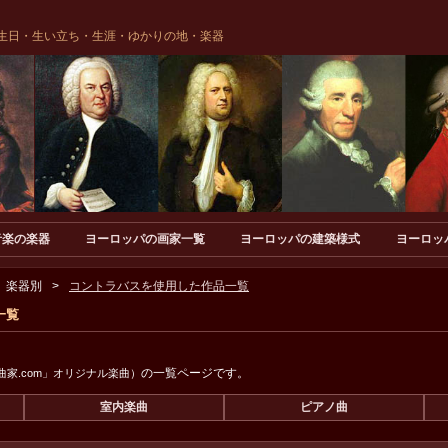
生日・生い立ち・生涯・ゆかりの地・楽器
音楽の楽器
ヨーロッパの画家一覧
ヨーロッパの建築様式
ヨーロッ
楽器別
コントラバスを使用した作品一覧
一覧
の一覧ページです。
家.com」オリジナル楽曲）
室内楽曲
ピアノ曲