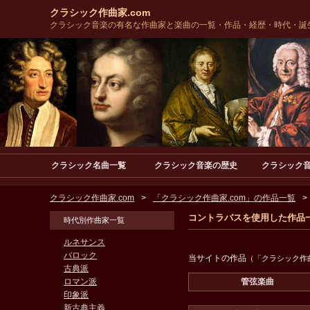
クラシック作曲家.com
クラシック音楽の有名な作曲家と楽曲の一覧・作品・経歴・時代・誕
クラシック名曲一覧
クラシック音楽の歴史
クラシック
クラシック作曲家.com
「クラシック作曲家.com」の作品一覧
コントラバスを使用した作品
時代別作曲家一覧
ルネサンス
バロック
当サイトの作品
（「クラシック作曲
古典派
ロマン派
管弦楽曲
印象派
新古典主義