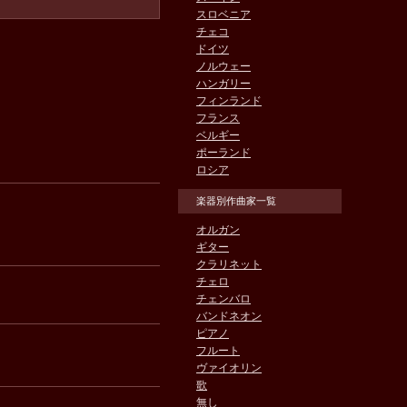
スロベニア
チェコ
ドイツ
ノルウェー
ハンガリー
フィンランド
フランス
ベルギー
ポーランド
ロシア
楽器別作曲家一覧
オルガン
ギター
クラリネット
チェロ
チェンバロ
バンドネオン
ピアノ
フルート
ヴァイオリン
歌
無し