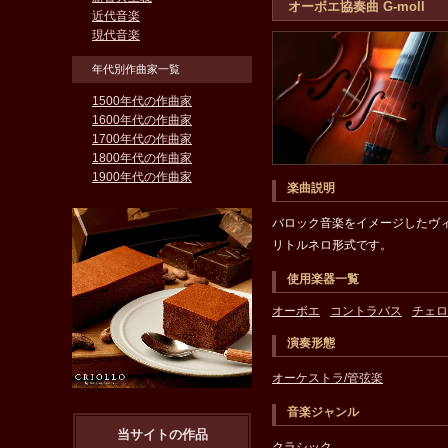
オーボエ協奏曲 G-moll
近代音楽
現代音楽
年代別作曲家一覧
1500年代の作曲家
1600年代の作曲家
1700年代の作曲家
1800年代の作曲家
1900年代の作曲家
楽曲説明
バロック音楽をイメージしたヴ
リトルネロ形式です。
使用楽器一覧
オーボエ
コントラバス
チェロ
演奏形態
オーケストラ/管弦楽
音楽ジャンル
当サイトの作品
クラシック