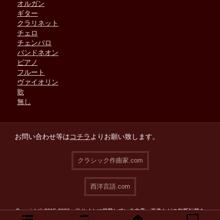
オルガン
ギター
クラリネット
チェロ
チェンバロ
バンドネオン
ピアノ
フルート
ヴァイオリン
歌
無し
お問い合わせ等は
コチラ
よりお願い致します。
クラシック作曲家.com
西洋言語.com
Copyright© 2015-2026 当サイトに掲載している文章・画像などの無断転載を