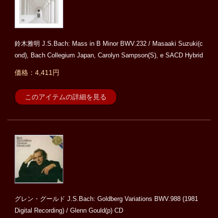
鈴木雅明 J.S.Bach: Mass in B Minor BWV.232 / Masaaki Suzuki(c
ond), Bach Collegium Japan, Carolyn Sampson(S), e SACD Hybrid
価格：4,411円
このアイテムの詳細を見る
グレン・グールド J.S.Bach: Goldberg Variations BWV.988 (1981
Digital Recording) / Glenn Gould(p) CD