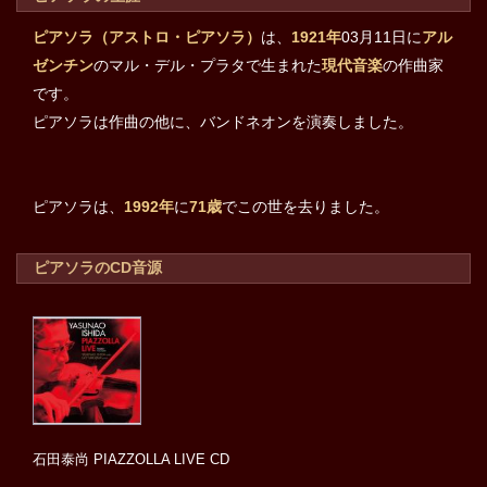
ピアソラ（アストロ・ピアソラ）
は、
1921年
03月11日に
アル
ゼンチン
のマル・デル・プラタで生まれた
現代音楽
の作曲家
です。
ピアソラは作曲の他に、バンドネオンを演奏しました。
ピアソラは、
1992年
に
71歳
でこの世を去りました。
ピアソラのCD音源
石田泰尚 PIAZZOLLA LIVE CD