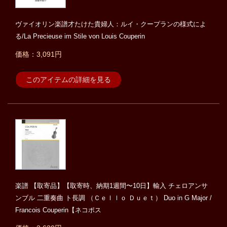
ヴァイオリン楽譜才たけた貴婦人：ルイ・クープランの様式によ
る/La Precieuse im Stile von Louis Couperin
価格：3,091円
このアイテムの詳細を見る
楽譜 【取寄品】【取寄時、納期1週間〜10日】輸入 チェロアンサ
ンブル 二重奏曲 ト長調 （Ｃｅｌｌｏ Ｄｕｅｔ） Duo in G Major /
Francois Couperin【ネコポス