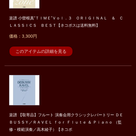
楽譜 小曽根真“ＴＩＭＥ”Ｖｏｌ．３ ＯＲＩＧＩＮＡＬ ＆ Ｃ
ＬＡＳＳＩＣＳ ＢＥＳＴ【ネコポスは送料無料】
価格：3,300円
このアイテムの詳細を見る
楽譜 【取寄品】フルート 演奏会用クラシックレパートリー ＤＥ
ＢＵＳＳＹ／ＲＡＶＥＬ ｆｏｒ Ｆｌｕｔｅ ＆ Ｐｉａｎｏ （監
修・模範演奏／高木綾子）【ネコポ