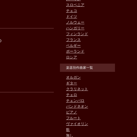
スロベニア
チェコ
ドイツ
ノルウェー
ハンガリー
フィンランド
フランス
D
ベルギー
ポーランド
ロシア
楽器別作曲家一覧
オルガン
ギター
クラリネット
チェロ
チェンバロ
バンドネオン
ピアノ
フルート
ヴァイオリン
歌
無し