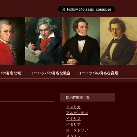
パの有名な城
ヨーロッパの有名な教会
ヨーロッパの有名な宮殿
国別作曲家一覧
アメリカ
アルゼンチン
n
イギリス
イタリア
オーストリア
スペイン