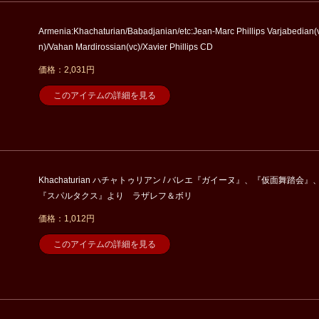
Armenia:Khachaturian/Babadjanian/etc:Jean-Marc Phillips Varjabedian(
n)/Vahan Mardirossian(vc)/Xavier Phillips CD
価格：2,031円
このアイテムの詳細を見る
Khachaturian ハチャトゥリアン / バレエ『ガイーヌ』、『仮面舞踏会』
『スパルタクス』より ラザレフ＆ボリ
価格：1,012円
このアイテムの詳細を見る