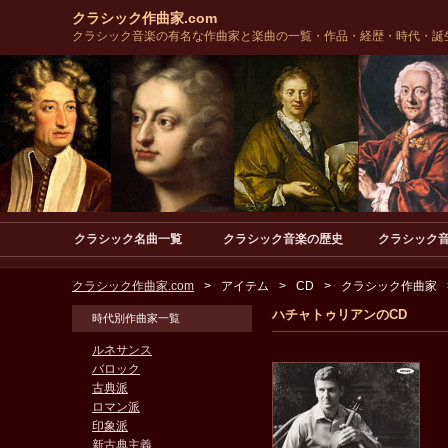
クラシック作曲家.com
クラシック音楽の有名な作曲家と楽曲の一覧・作品・経歴・時代・誕
クラシック名曲一覧
クラシック音楽の歴史
クラシック
クラシック作曲家.com
アイテム
CD
クラシック作曲家
ハチャトゥリアンのCD
時代別作曲家一覧
ルネサンス
バロック
古典派
ロマン派
印象派
新古典主義