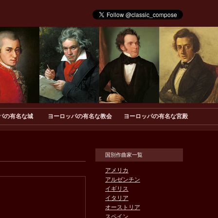
パの有名な城
ヨーロッパの有名な教会
ヨーロッパの有名な宮殿
国別作曲家一覧
アメリカ
アルゼンチン
イギリス
イタリア
オーストリア
スペイン