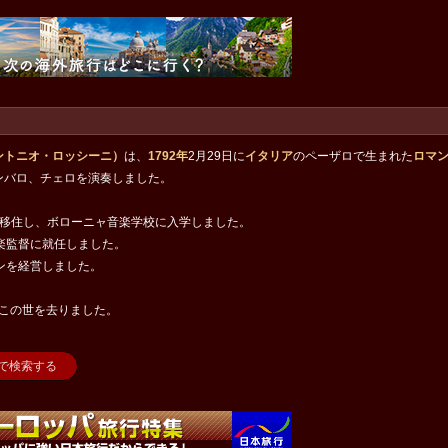
ントニオ・ロッシーニ）
は、
1792年
2月29日に
イタリア
のペーザロで生まれた
ロマ
ンバロ、チェロを演奏しました。
に移住し、ボローニャ音楽学校に入学しました。
楽監督に就任しました。
ンを経営しました。
この世を去りました。
nで検索する