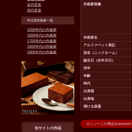
作曲家画像
近代音楽
現代音楽
年代別作曲家一覧
1500年代の作曲家
1600年代の作曲家
作曲家名
1700年代の作曲家
アルファベット表記
1800年代の作曲家
1900年代の作曲家
別名（ニックネーム）
誕生日（生年月日）
没年
年齢
時代
出身国
出身地
弾ける楽器
ロッシーニの商品をamazo
当サイトの作品