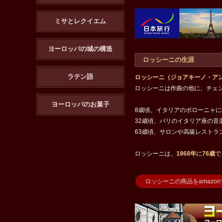
ミサとレクイエム
ヨーロッパの城の構造
ロッシーニの生涯
ラテン語
ロッシーニ（ジョアキーノ・ア
ロッシーニは作曲の他に、チェ
ヨーロッパのお菓子
8歳頃、イタリアのボローニャ
32歳頃、パリのイタリア座の音
63歳頃、サロンや高級レストラ
ロッシーニは、
1868年
に
76歳
で
ロッシーニの商品をamazo