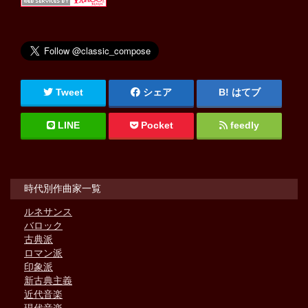
Tweet
シェア
はてブ
LINE
Pocket
feedly
時代別作曲家一覧
ルネサンス
バロック
古典派
ロマン派
印象派
新古典主義
近代音楽