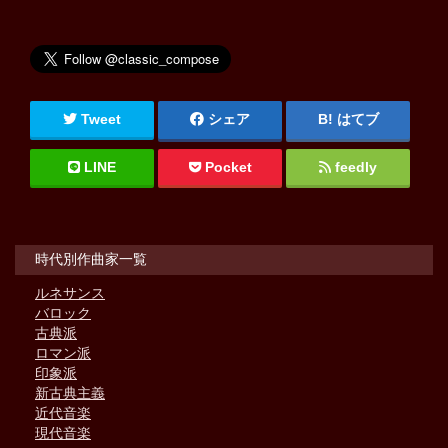
Tweet
シェア
はてブ
LINE
Pocket
feedly
時代別作曲家一覧
ルネサンス
バロック
古典派
ロマン派
印象派
新古典主義
近代音楽
現代音楽