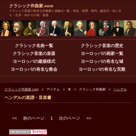
クラシック作曲家.com
クラシック音楽の有名な作曲家と楽曲の一覧・作品・経歴・時代・誕生日・生い立
ち・生涯・ゆかりの地・楽器
クラシック名曲一覧
クラシック音楽の歴史
クラシック音楽の楽器
ヨーロッパの画家一覧
ヨーロッパの建築様式
ヨーロッパの有名な城
ヨーロッパの有名な教会
ヨーロッパの有名な宮殿
クラシック作曲家.com
アイテム
本
クラシック作曲家
ヘンデル
ヘンデルの楽譜・音楽書
<<
前のページ
1
次のページ
>>