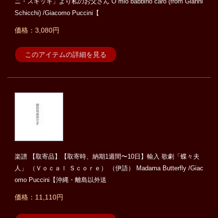
ニ・スキッキ」より私のお父さん O mio babbino caro (from Gianni
Schicchi) /Giacomo Puccini【
価格：3,080円
このアイテムの詳細を見る
楽譜 【取寄品】【取寄時、納期1週間〜10日】輸入 歌劇「蝶々夫
人」 （Ｖｏｃａｌ Ｓｃｏｒｅ） （伊語） Madama Butterfly /Giac
omo Puccini【沖縄・離島以外送
価格：11,110円