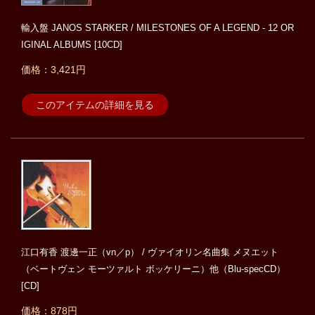
輸入盤 JANOS STARKER / MILESTONES OF A LEGEND - 12 OR
IGINAL ALBUMS [10CD]
価格：3,421円
このアイテムの詳細を見る
江口有香 渡邊一正（vn／p） / ヴァイオリン名曲集 メヌエット
（ベートヴェン モーツァルト ボッケリーニ）他（Blu-specCD）
[CD]
価格：878円