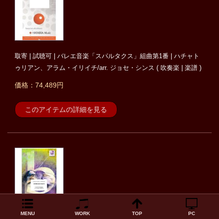
取寄 | 試聴可 | バレエ音楽「スパルタクス」組曲第1番 | ハチャト
ゥリアン、アラム・イリイチ/arr. ジョセ・シンス ( 吹奏楽 | 楽譜 )
価格：74,489円
このアイテムの詳細を見る
取寄 | スパルタカス | アラム・イリイチ・ハチャトゥリアン/arr. ジ
MENU
WORK
TOP
PC