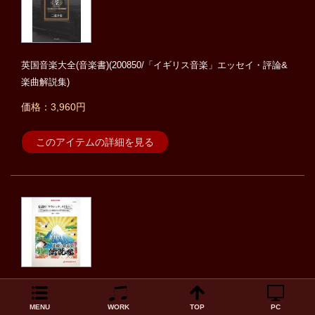
英国音楽大全(音楽書)(200850/「イギリス音楽」エッセイ・評論&
楽曲解説集)
価格：3,960円
このアイテムの詳細を見る
楽譜 GP84 伝説の「クラシック」メドレー《in ロックスタイル》
(吹奏楽ゴールドポップ/究極の吹奏楽〜伝説編)
MENU
WORK
TOP
PC