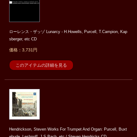
ローレンス・ザッゾ Lunarcy - H.Howells, Purcell, T.Campion, Kap
sberger, etc CD
価格：3,731円
このアイテムの詳細を見る
Hendrickson, Steven Works For Trumpet And Organ: Purcell, Buxt
ehude, Leshnoff, J.S.Bach, etc / Steven Hendricks CD