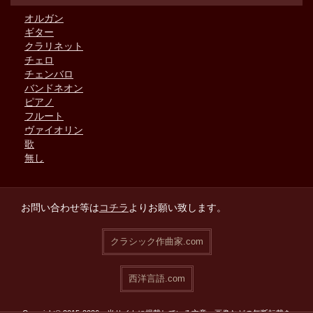
オルガン
ギター
クラリネット
チェロ
チェンバロ
バンドネオン
ピアノ
フルート
ヴァイオリン
歌
無し
お問い合わせ等は
コチラ
よりお願い致します。
クラシック作曲家.com
西洋言語.com
Copyright© 2015-2026 当サイトに掲載している文章・画像などの無断転載を