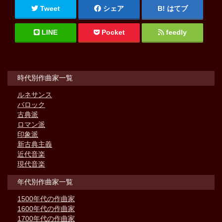
Tweet
シェア
はてブ
LINE
Pocket
feedly
時代別作曲家一覧
ルネサンス
バロック
古典派
ロマン派
印象派
新古典主義
近代音楽
現代音楽
年代別作曲家一覧
1500年代の作曲家
1600年代の作曲家
1700年代の作曲家