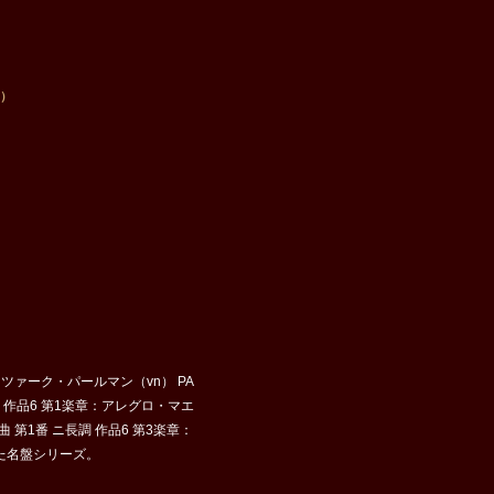
n）
 イツァーク・パールマン（vn） PA
ニ長調 作品6 第1楽章：アレグロ・マエ
第1番 ニ長調 作品6 第3楽章：
た名盤シリーズ。