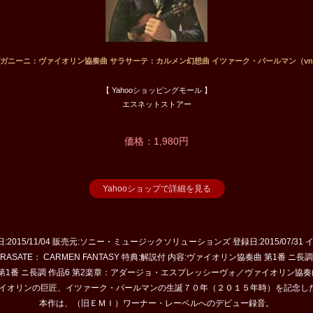
ガニーニ：ヴァイオリン協奏曲 サラサーテ：カルメン幻想曲 イツァーク・パールマン（v
【 Yahooショッピングモール 】
エスネットストアー
価格：1,980円
Yahooショップで詳細を見る
:2015/11/04 販売元:ソニー・ミュージックソリューションズ 登録日:2015/07/31
.1 SARASATE： CARMEN FANTASY 特典:解説付 内容:ヴァイオリン協奏曲 第1番 
1番 ニ長調 作品6 第2楽章：アダージョ・エスプレッシーヴォ／ヴァイオリン協奏曲 
ァイオリンの巨匠、イツァーク・パールマンの生誕７０年（２０１５年時）を記念し
本作は、（旧ＥＭＩ）ワーナー・レーベルへのデビュー録音。