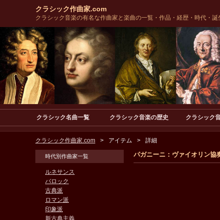
クラシック作曲家.com
クラシック音楽の有名な作曲家と楽曲の一覧・作品・経歴・時代・誕
クラシック名曲一覧
クラシック音楽の歴史
クラシック
クラシック作曲家.com
アイテム
詳細
パガニーニ：ヴァイオリン協奏
時代別作曲家一覧
ルネサンス
バロック
古典派
ロマン派
印象派
新古典主義