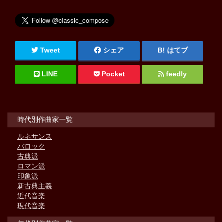
Tweet
シェア
はてブ
LINE
Pocket
feedly
時代別作曲家一覧
ルネサンス
バロック
古典派
ロマン派
印象派
新古典主義
近代音楽
現代音楽