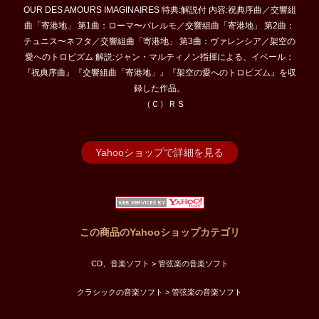
OUR DES AMOURS IMAGINAIRES 特典:解説付 内容:祝典序曲／交響組
曲「寄港地」 第1曲：ローマ〜パレルモ／交響組曲「寄港地」 第2曲：
チュニス〜ネフタ／交響組曲「寄港地」 第3曲：ヴァレンシア／架空の
愛へのトロピズム 解説:ジャン・マルティノン指揮による、イベール：
『祝典序曲』『交響組曲「寄港地」』『架空の愛へのトロピズム』を収
録した作品。
（Ｃ）ＲＳ
Yahooショップで詳細を見る
この商品のYahooショップカテゴリ
CD、音楽ソフト > 管弦楽の音楽ソフト
クラシックの音楽ソフト > 管弦楽の音楽ソフト