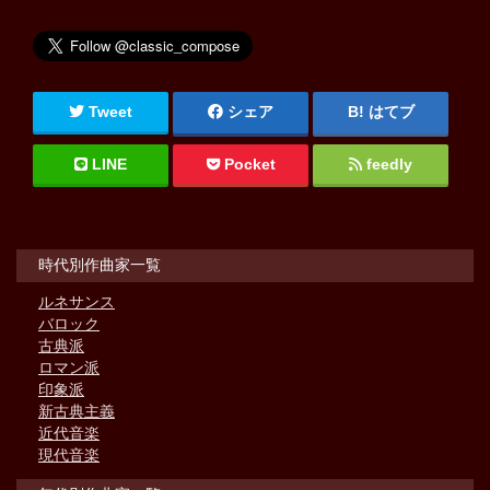
Tweet
シェア
はてブ
LINE
Pocket
feedly
時代別作曲家一覧
ルネサンス
バロック
古典派
ロマン派
印象派
新古典主義
近代音楽
現代音楽