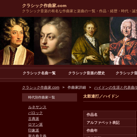
クラシック作曲家.com
クラシック音楽の有名な作曲家と楽曲の一覧・作品・経歴・時代・誕
クラシック名曲一覧
クラシック音楽の歴史
クラシック
クラシック作曲家.com
作曲家詳細
ハイドンの生涯と代表曲/
太鼓連打／ハイドン
時代別作曲家一覧
ルネサンス
バロック
作品名
古典派
アルファベット表記
ロマン派
印象派
作曲年
新古典主義