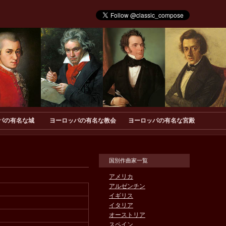
パの有名な城
ヨーロッパの有名な教会
ヨーロッパの有名な宮殿
国別作曲家一覧
アメリカ
アルゼンチン
イギリス
イタリア
オーストリア
スペイン