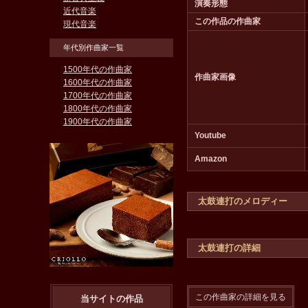
演奏形態
近代音楽
この作品の作曲家
現代音楽
年代別作曲家一覧
1500年代の作曲家
作曲家画像
1600年代の作曲家
1700年代の作曲家
1800年代の作曲家
1900年代の作曲家
Youtube
Amazon
太鼓連打のメロディー
太鼓連打の詳細
この作曲家の詳細を見る
当サイトの作品