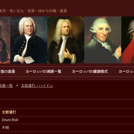
生日・生い立ち・生涯・ゆかりの地・楽器
音楽の楽器
ヨーロッパの画家一覧
ヨーロッパの建築様式
ヨーロッ
名曲一覧
太鼓連打／ハイドン
太鼓連打
Drum Roll
不明