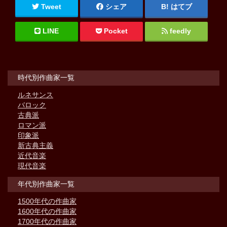
Tweet
シェア
はてブ
LINE
Pocket
feedly
時代別作曲家一覧
ルネサンス
バロック
古典派
ロマン派
印象派
新古典主義
近代音楽
現代音楽
年代別作曲家一覧
1500年代の作曲家
1600年代の作曲家
1700年代の作曲家