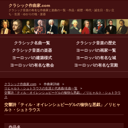
クラシック作曲家.com
クラシック音楽の有名な作曲家と楽曲の一覧・作品・経歴・時代・誕生日・生い立
ち・生涯・ゆかりの地・楽器
クラシック名曲一覧
クラシック音楽の歴史
クラシック音楽の楽器
ヨーロッパの画家一覧
ヨーロッパの建築様式
ヨーロッパの有名な城
ヨーロッパの有名な教会
ヨーロッパの有名な宮殿
クラシック作曲家.com
作曲家詳細
リヒャルト・シュトラウスの生涯と代表曲/名曲一覧
交響詩「ティル・オイレンシュピーゲルの愉快な悪戯」／リヒャルト・シュトラウ
ス
交響詩「ティル・オイレンシュピーゲルの愉快な悪戯」／リヒャ
ルト・シュトラウス
作品名