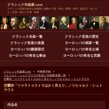
クラシック作曲家.com
クラシック音楽の有名な作曲家と楽曲の一覧・作品・経歴・時代・誕生日・生い立
ち・生涯・ゆかりの地・楽器
クラシック名曲一覧
クラシック音楽の歴史
クラシック音楽の楽器
ヨーロッパの画家一覧
ヨーロッパの建築様式
ヨーロッパの有名な城
ヨーロッパの有名な教会
ヨーロッパの有名な宮殿
クラシック作曲家.com
作曲家詳細
リヒャルト・シュトラウスの生涯と代表曲/名曲一覧
交響詩「ツァラトゥストラはかく言えり」／リヒャルト・シュトラウス
交響詩「ツァラトゥストラはかく言えり」／リヒャルト・シュト
ラウス
作品名