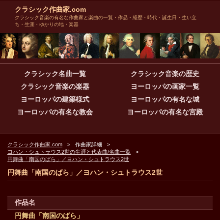
クラシック作曲家.com
クラシック音楽の有名な作曲家と楽曲の一覧・作品・経歴・時代・誕生日・生い立
ち・生涯・ゆかりの地・楽器
クラシック名曲一覧
クラシック音楽の歴史
クラシック音楽の楽器
ヨーロッパの画家一覧
ヨーロッパの建築様式
ヨーロッパの有名な城
ヨーロッパの有名な教会
ヨーロッパの有名な宮殿
クラシック作曲家.com
作曲家詳細
ヨハン・シュトラウス2世の生涯と代表曲/名曲一覧
円舞曲「南国のばら」／ヨハン・シュトラウス2世
円舞曲「南国のばら」／ヨハン・シュトラウス2世
作品名
円舞曲「南国のばら」