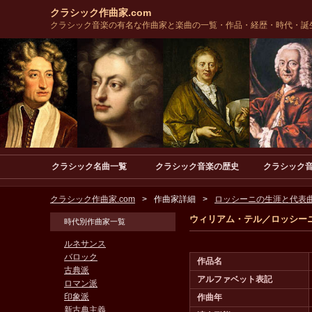
クラシック作曲家.com
クラシック音楽の有名な作曲家と楽曲の一覧・作品・経歴・時代・誕
クラシック名曲一覧
クラシック音楽の歴史
クラシック
クラシック作曲家.com
作曲家詳細
ロッシーニの生涯と代表曲
ウィリアム・テル／ロッシー
時代別作曲家一覧
ルネサンス
バロック
作品名
古典派
アルファベット表記
ロマン派
印象派
作曲年
新古典主義