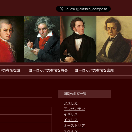
パの有名な城
ヨーロッパの有名な教会
ヨーロッパの有名な宮殿
国別作曲家一覧
アメリカ
アルゼンチン
イギリス
イタリア
オーストリア
スペイン