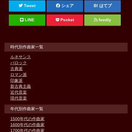
Tweet
シェア
はてブ
LINE
Pocket
feedly
時代別作曲家一覧
ルネサンス
バロック
古典派
ロマン派
印象派
新古典主義
近代音楽
現代音楽
年代別作曲家一覧
1500年代の作曲家
1600年代の作曲家
1700年代の作曲家