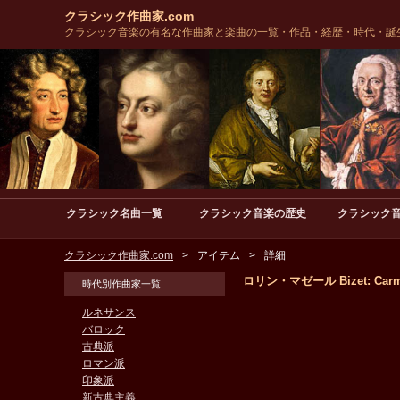
クラシック作曲家.com
クラシック音楽の有名な作曲家と楽曲の一覧・作品・経歴・時代・誕
クラシック名曲一覧
クラシック音楽の歴史
クラシック
クラシック作曲家.com
アイテム
詳細
ロリン・マゼール Bizet: Carm
時代別作曲家一覧
ルネサンス
バロック
古典派
ロマン派
印象派
新古典主義