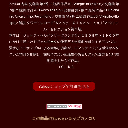
729/30 内容:交響曲 第7番 ニ短調 作品70 I.Allegro maestoso／交響曲 第
7番 ニ短調 作品70 II.Poco adagio／交響曲 第7番 ニ短調 作品70 III.Sche
rzo.Vivace-Trio.Poco meno／交響曲 第7番 ニ短調 作品70 IV.Finale.Alle
gro／解説:タワー・レコード“Ｓｏｎｙ Ｃｌａｓｓｉｃａｌ”スペシャ
ル・セレクション第８期。
本作は、ジョージ・セルがクリーヴランド管と１９５８年〜１９６０年
にかけて残したドヴォルザークの後期三大交響曲を軸とするアルバム。
緊密なアンサンブルによる精緻な演奏が、ロマンティックな感傷やベタ
ついた情緒を排除し、歯切れのよい前進性のあるリズムで途方もない躍
動感をもたらす作品。
（Ｃ）ＲＳ
Yahooショップで詳細を見る
この商品のYahooショップカテゴリ